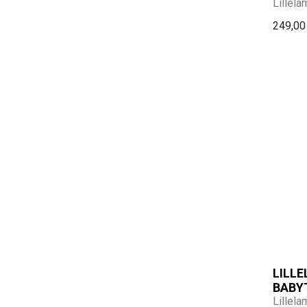
Lillela
249,00
LILL
BABY
Lillela