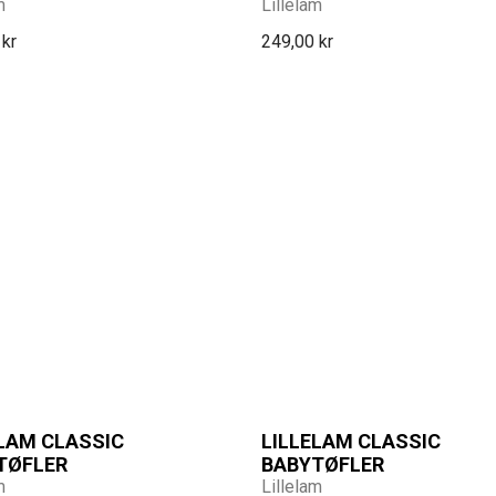
m
Lillelam
 kr
249,00 kr
ELAM CLASSIC
LILLELAM CLASSIC
TØFLER
BABYTØFLER
m
Lillelam