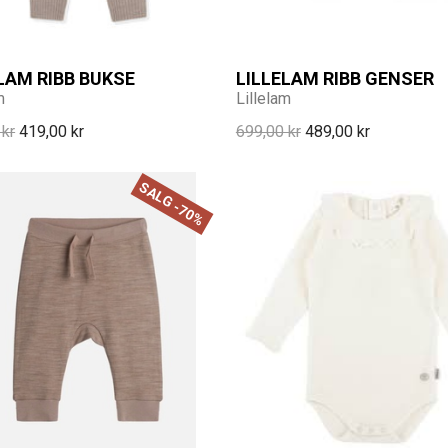
LAM RIBB BUKSE
LILLELAM RIBB GENSER
m
Lillelam
 kr
419,00 kr
699,00 kr
489,00 kr
SALG -70%