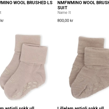
MINO WOOL BRUSHED LS
NMFWMINO WOOL BRUSH
SUIT
t
Name It
 kr
800,00 kr
am antigli sokk ull
Lillelam antigli sokk ull