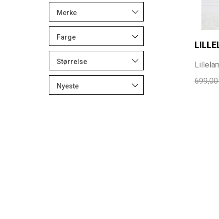
Merke
Farge
LILL
Størrelse
Lillela
699,00
Nyeste