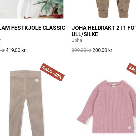
ELAM FESTKJOLE CLASSIC
JOHA HELDRAKT 2 I 1 FO
ULL/SILKE
m
Joha
 kr
419,00 kr
399,00 kr
200,00 kr
SALG -30%
SAL