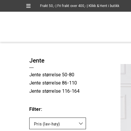
Frakt 50,- | Fri frakt over 400,- | Klikk & Hent i butikk
Jente
Jente størrelse 50-80
Jente størrelse 86-110
Jente størrelse 116-164
Filter:
Pris (lav-høy)