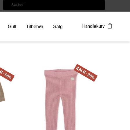
Handlekurv
Gutt
Tilbehør
Salg
G -50%
SALG -30%