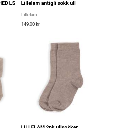
ED LS
Lillelam antigli sokk ull
Lillelam
149,00 kr
LILLELAM 2pk.ullsokker