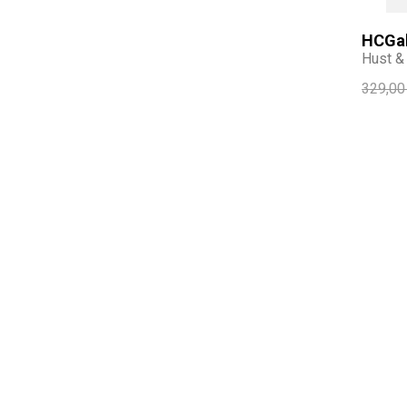
HCGa
Hust & 
329,00