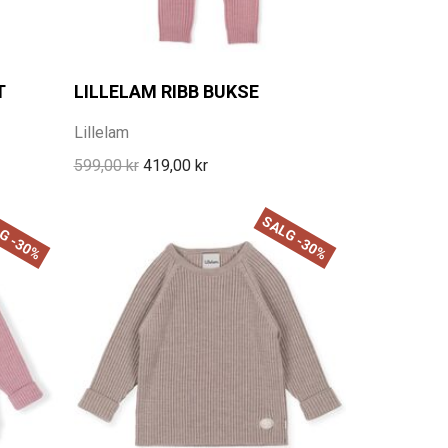
T
LILLELAM RIBB BUKSE
Lillelam
599,00 kr
419,00 kr
G -30%
SALG -30%