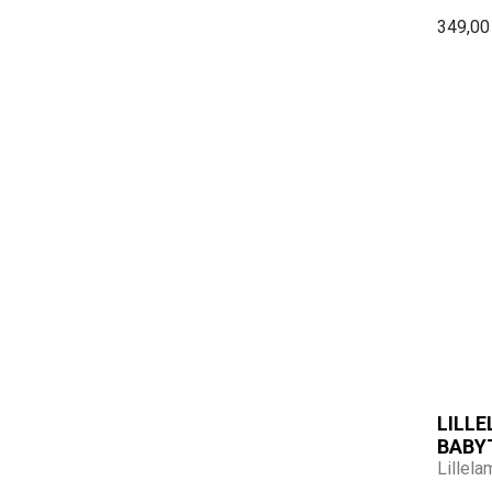
349,00
LILL
BABY
Lillela