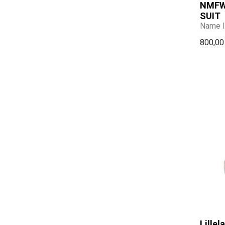
NMFW
SUIT
Name I
800,00
Lillel