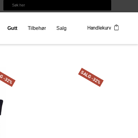
Handlekurv
Gutt
Tilbehør
Salg
G -32%
SALG -32%