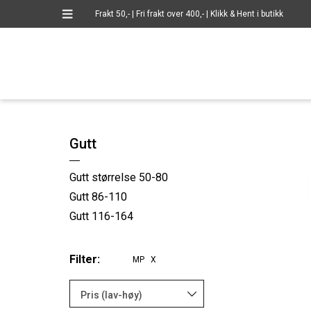
Frakt 50,- | Fri frakt over 400,- | Klikk & Hent i butikk
Gutt
Gutt størrelse 50-80
Gutt 86-110
Gutt 116-164
Filter:
MP X
Pris (lav-høy)