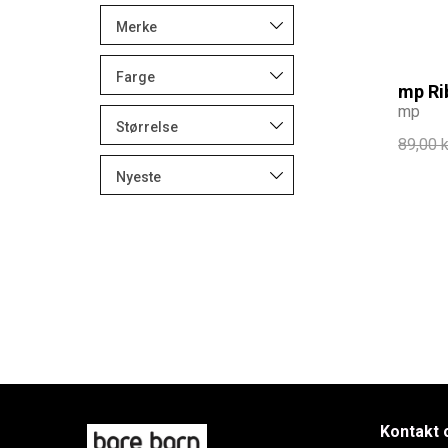
Merke
Farge
mp Rib
mp
Størrelse
89,00 k
Nyeste
Kontakt 