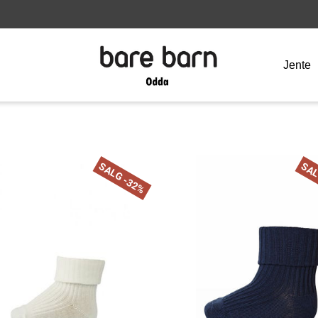
Jente
SALG -32%
SAL